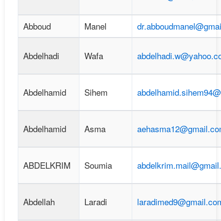
Abboud
Manel
dr.abboudmanel@gmai
Abdelhadi
Wafa
abdelhadi.w@yahoo.c
Abdelhamid
Sihem
abdelhamid.sihem94@
Abdelhamid
Asma
aehasma12@gmail.c
ABDELKRIM
Soumia
abdelkrim.mail@gmail
Abdellah
Laradi
laradimed9@gmail.co