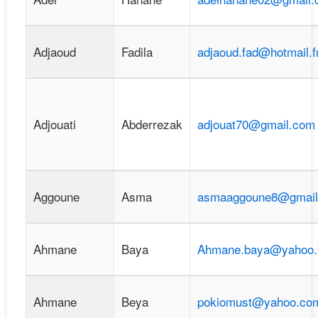
Adjaoud
Fadila
adjaoud.fad@hotmail.f
Adjouati
Abderrezak
adjouat70@gmail.com
Aggoune
Asma
asmaaggoune8@gmail
Ahmane
Baya
Ahmane.baya@yahoo.
Ahmane
Beya
pokiomust@yahoo.co