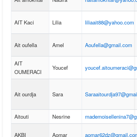
AIT Kaci
Lilia
liliaait88@yahoo.com
Ait oufella
Amel
Aoufella@gmail.com
AIT
Youcef
youcef.aitoumeraci@g
OUMERACI
Ait ourdja
Sara
Saraaitourdja97@gmai
Aitouti
Nesrine
mademoisellenina7@g
AKBI
Aomar
aomar62dz@gmail.co