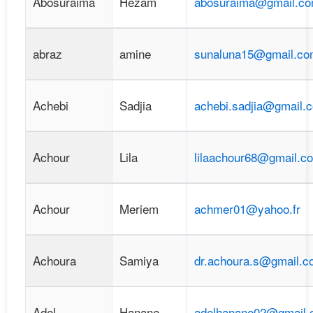
Abosuraima
Hezam
abosuraima@gmail.c
abraz
amine
sunaluna15@gmail.co
Achebi
Sadjia
achebi.sadjia@gmail.
Achour
Lila
lilaachour68@gmail.c
Achour
Meriem
achmer01@yahoo.fr
Achoura
Samiya
dr.achoura.s@gmail.c
Adel
Hanane
adelhanane02@gmail.