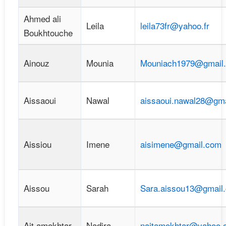
Ahmed ali
Leila
leila73fr@yahoo.fr
Boukhtouche
Ainouz
Mounia
Mouniach1979@gmail
Aissaoui
Nawal
aissaoui.nawal28@gm
Aissiou
Imene
aisimene@gmail.com
Aissou
Sarah
Sara.aissou13@gmail
Ait amokhtar
Nadira
naitamokhtar@yahoo.