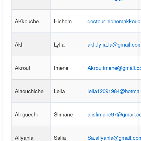
AKkouche
Hichem
docteur.hichemakkou
Akli
Lylia
akli.lylia.la@gmail.co
Akrouf
Imene
Akroufimene@gmail.c
Alaouchiche
Leila
leila12091984@hotmail
Ali guechi
Slimane
alislimane97@gmail.c
Aliyahia
Safia
Sa.aliyahia@gmail.co