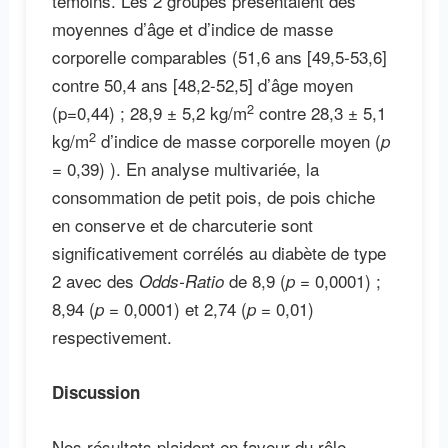
témoins. Les 2 groupes présentaient des
moyennes d’âge et d’indice de masse
corporelle comparables (51,6 ans [49,5-53,6]
contre 50,4 ans [48,2-52,5] d’âge moyen
2
(p=0,44) ; 28,9 ± 5,2 kg/m
contre 28,3 ± 5,1
2
kg/m
d’indice de masse corporelle moyen (
p
= 0,39) ). En analyse multivariée, la
consommation de petit pois, de pois chiche
en conserve et de charcuterie sont
significativement corrélés au diabète de type
2 avec des
de 8,9 (
= 0,0001) ;
Odds-Ratio
p
8,94 (
= 0,0001) et 2,74 (
= 0,01)
p
p
respectivement.
Discussion
Nos résultats plaident en faveur du rôle