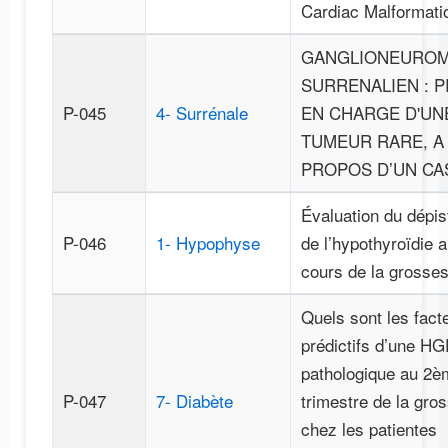
Cardiac Malformati
GANGLIONEURO
SURRENALIEN : P
P-045
4- Surrénale
EN CHARGE D'UN
TUMEUR RARE, A
PROPOS D’UN CA
Évaluation du dépis
P-046
1- Hypophyse
de l’hypothyroïdie 
cours de la grosse
Quels sont les fact
prédictifs d’une H
pathologique au 2è
P-047
7- Diabète
trimestre de la gro
chez les patientes