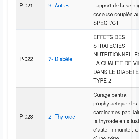
P-021
9- Autres
: apport de la scint
osseuse couplée a
SPECT/CT
EFFETS DES
STRATEGIES
NUTRITIONNELLE
P-022
7- Diabète
LA QUALITE DE VI
DANS LE DIABETE
TYPE 2
Curage central
prophylactique des
carcinomes papillai
P-023
2- Thyroïde
la thyroïde en situa
d’auto-immunité : à
d’une série.