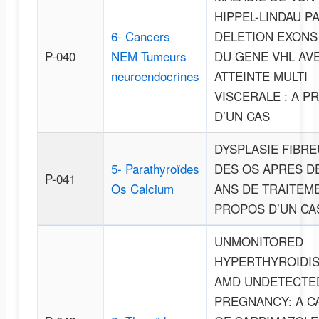
HIPPEL-LINDAU P
6- Cancers
DELETION EXONS 
P-040
NEM Tumeurs
DU GENE VHL AV
neuroendocrines
ATTEINTE MULTI
VISCERALE : A P
D’UN CAS
DYSPLASIE FIBR
5- Parathyroïdes
DES OS APRES D
P-041
Os Calcium
ANS DE TRAITEME
PROPOS D’UN CA
UNMONITORED
HYPERTHYROIDI
AMD UNDETECTE
PREGNANCY: A C