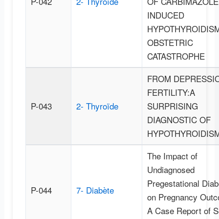
P-042
2- Thyroïde
OF CARBIMAZOLE
INDUCED
HYPOTHYROIDIS
OBSTETRIC
CATASTROPHE
FROM DEPRESSI
FERTILITY:A
P-043
2- Thyroïde
SURPRISING
DIAGNOSTIC OF
HYPOTHYROIDIS
The Impact of
Undiagnosed
Pregestational Diab
P-044
7- Diabète
on Pregnancy Outc
A Case Report of S