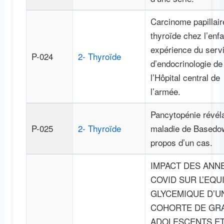
Carcinome papillair
thyroïde chez l’enfa
expérience du serv
P-024
2- Thyroïde
d’endocrinologie de
l’Hôpital central de
l’armée.
Pancytopénie révél
P-025
2- Thyroïde
maladie de Basedow
propos d’un cas.
IMPACT DES ANN
COVID SUR L’EQU
GLYCEMIQUE D’U
COHORTE DE GR
ADOLESCENTS E