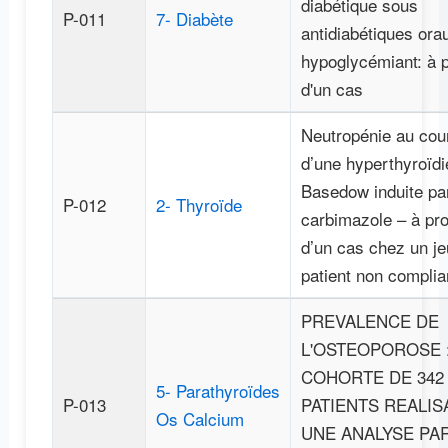
diabétique sous
P-011
7- Diabète
antidiabétiques ora
hypoglycémiant: à 
d'un cas
Neutropénie au cou
d’une hyperthyroïdi
Basedow induite par
P-012
2- Thyroïde
carbimazole – à pr
d’un cas chez un j
patient non complia
PREVALENCE DE
L'OSTEOPOROSE 
COHORTE DE 342
5- Parathyroïdes
P-013
PATIENTS REALIS
Os Calcium
UNE ANALYSE PA