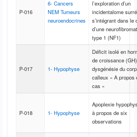
6- Cancers
l’exploration d’un
P-016
NEM Tumeurs
incidentalome surré
neuroendocrines
s’intégrant dans le 
d’une neurofibroma
type 1 (NF1)
Déficit isolé en ho
de croissance (GH)
P-017
1- Hypophyse
dysgénésie du corp
calleux « A propos 
cas »
Apoplexie hypophys
P-018
1- Hypophyse
à propos de six
observations