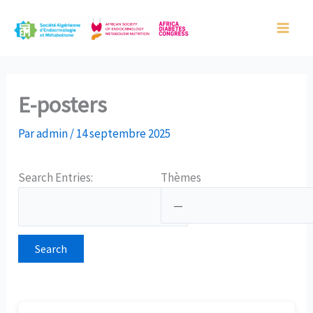
Aller
Main
au
Men
contenu
E-posters
Par
admin
/
14 septembre 2025
Search Entries:
Thèmes